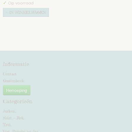
✓
Op voorraad
IN WINKELWAGEN
Informatie
Contact
Gastenboek
Herroeping
Categorieën
Jurken.
Shirt + Rok.
Trui.
Vest, Poncho en Jas.