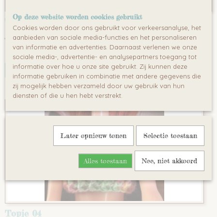
Op deze website worden cookies gebruikt
Topje 03
Cookies worden door ons gebruikt voor verkeersanalyse, het
aanbieden van sociale media-functies en het personaliseren
€ 2,50
van informatie en advertenties. Daarnaast verlenen we onze
✓
Op voorraad
sociale media-, advertentie- en analysepartners toegang tot
informatie over hoe u onze site gebruikt. Zij kunnen deze
IN WINKELWAGEN
informatie gebruiken in combinatie met andere gegevens die
zij mogelijk hebben verzameld door uw gebruik van hun
diensten of die u hen hebt verstrekt.
Later opnieuw tonen
Selectie toestaan
Alles toestaan
Nee, niet akkoord
Topje 04