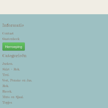
Informatie
Contact
Gastenboek
Herroeping
Categorieën
Jurken.
Shirt + Rok.
Trui.
Vest, Poncho en Jas.
Rok.
Broek.
Muts en Sjaal.
Topjes