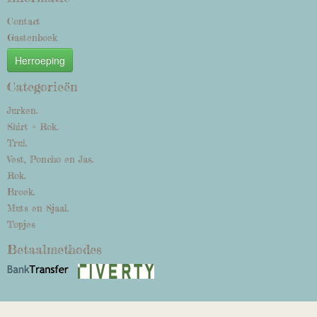
Contact
Gastenboek
Herroeping
Categorieën
Jurken.
Shirt + Rok.
Trui.
Vest, Poncho en Jas.
Rok.
Broek.
Muts en Sjaal.
Topjes
Betaalmethodes